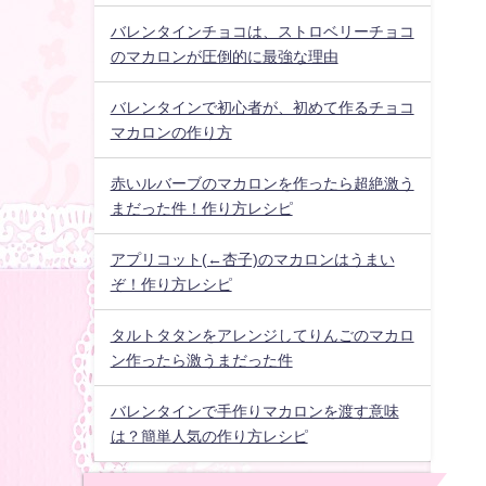
バレンタインチョコは、ストロベリーチョコ
のマカロンが圧倒的に最強な理由
バレンタインで初心者が、初めて作るチョコ
マカロンの作り方
赤いルバーブのマカロンを作ったら超絶激う
まだった件！作り方レシピ
アプリコット(←杏子)のマカロンはうまい
ぞ！作り方レシピ
タルトタタンをアレンジしてりんごのマカロ
ン作ったら激うまだった件
バレンタインで手作りマカロンを渡す意味
は？簡単人気の作り方レシピ