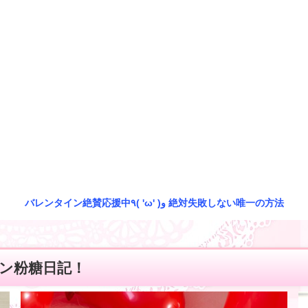
バレンタイン絶賛応援中٩( 'ω' )و 絶対失敗しない唯一の方法
ン粉糖日記！