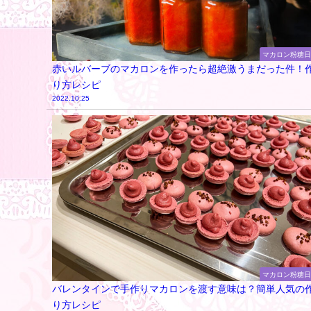
マカロン粉糖
赤いルバーブのマカロンを作ったら超絶激うまだった件！
り方レシピ
2022.10.25
マカロン粉糖
バレンタインで手作りマカロンを渡す意味は？簡単人気の
り方レシピ