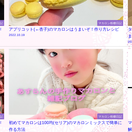
日記
マカロン粉糖日記
作
アプリコット(←杏子)のマカロンはうまいぞ！作り方レシピ
タ
2022.10.19
ま
20
日記
マカロン粉糖日記
作
初めてマカロンは100均(セリア)のマカロンミックスで簡単に
マ
作る方法
解