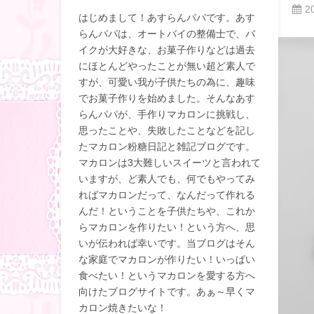
2
はじめまして！あすらんパパです。あす
らんパパは、オートバイの整備士で、バ
イクが大好きな、お菓子作りなどは過去
にほとんどやったことが無い超ど素人で
すが、可愛い我が子供たちの為に、趣味
でお菓子作りを始めました。そんなあす
らんパパが、手作りマカロンに挑戦し、
思ったことや、失敗したことなどを記し
たマカロン粉糖日記と雑記ブログです。
マカロンは3大難しいスイーツと言われて
いますが、ど素人でも、何でもやってみ
ればマカロンだって、なんだって作れる
んだ！ということを子供たちや、これか
らマカロンを作りたい！という方へ、思
いが伝われば幸いです。当ブログはそん
な家庭でマカロンが作りたい！いっぱい
食べたい！というマカロンを愛する方へ
向けたブログサイトです。あぁ～早くマ
カロン焼きたいな！