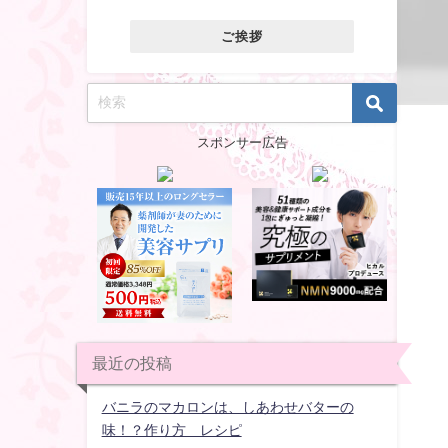
ご挨拶
スポンサー広告
最近の投稿
バニラのマカロンは、しあわせバターの
味！？作り方 レシピ