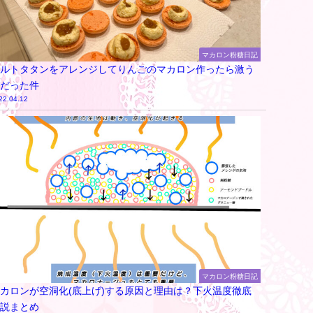
マカロン粉糖日記
ルトタタンをアレンジしてりんごのマカロン作ったら激う
だった件
22.04.12
マカロン粉糖日記
カロンが空洞化(底上げ)する原因と理由は？下火温度徹底
説まとめ