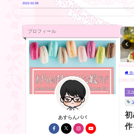
2022.02.08
マカロンの基本知識
マカロン粉糖日記
プロフィール
ホ
マ
初
あすらんパパ
作