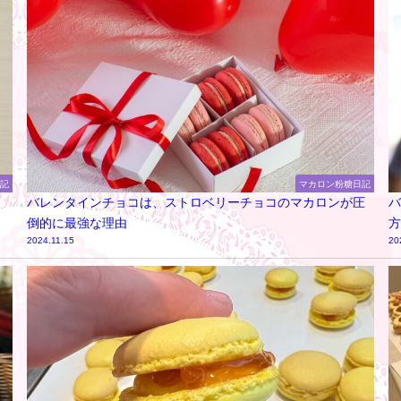
日記
マカロン粉糖日記
バレンタインチョコは、ストロベリーチョコのマカロンが圧
バ
倒的に最強な理由
方
2024.11.15
20