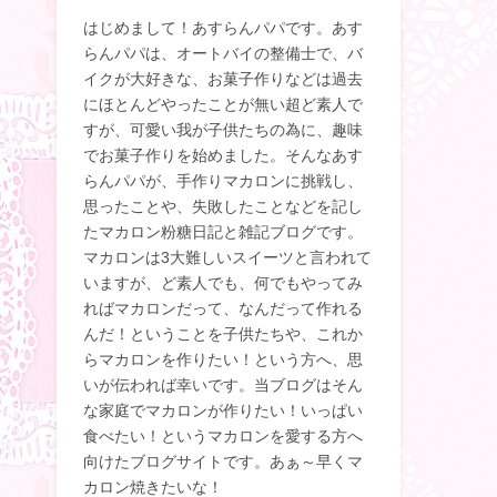
はじめまして！あすらんパパです。あす
らんパパは、オートバイの整備士で、バ
イクが大好きな、お菓子作りなどは過去
にほとんどやったことが無い超ど素人で
すが、可愛い我が子供たちの為に、趣味
でお菓子作りを始めました。そんなあす
らんパパが、手作りマカロンに挑戦し、
思ったことや、失敗したことなどを記し
たマカロン粉糖日記と雑記ブログです。
マカロンは3大難しいスイーツと言われて
いますが、ど素人でも、何でもやってみ
ればマカロンだって、なんだって作れる
んだ！ということを子供たちや、これか
らマカロンを作りたい！という方へ、思
いが伝われば幸いです。当ブログはそん
な家庭でマカロンが作りたい！いっぱい
食べたい！というマカロンを愛する方へ
向けたブログサイトです。あぁ～早くマ
カロン焼きたいな！