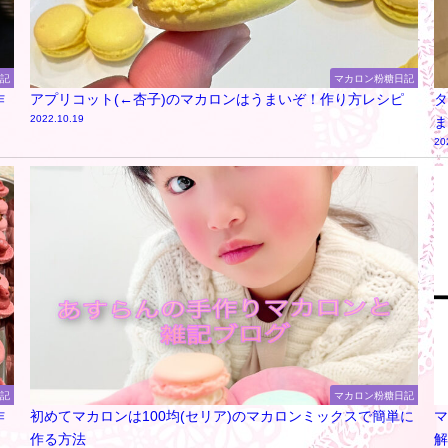
日記
マカロン粉糖日記
作
アプリコット(←杏子)のマカロンはうまいぞ！作り方レシピ
タ
2022.10.19
ま
20
日記
マカロン粉糖日記
作
初めてマカロンは100均(セリア)のマカロンミックスで簡単に
マ
作る方法
解