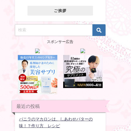
ご挨拶
スポンサー広告
最近の投稿
バニラのマカロンは、しあわせバターの
味！？作り方 レシピ