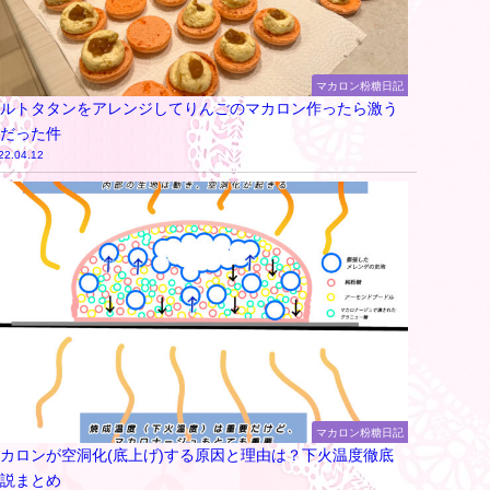
マカロン粉糖日記
ルトタタンをアレンジしてりんごのマカロン作ったら激う
だった件
22.04.12
マカロン粉糖日記
カロンが空洞化(底上げ)する原因と理由は？下火温度徹底
説まとめ