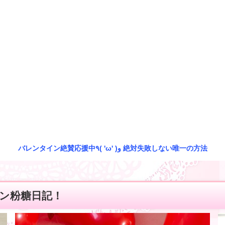
バレンタイン絶賛応援中٩( 'ω' )و 絶対失敗しない唯一の方法
ン粉糖日記！