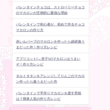
バレンタインチョコは、ストロベリーチョコ
のマカロンが圧倒的に最強な理由
バレンタインで初心者が、初めて作るチョコ
マカロンの作り方
赤いルバーブのマカロンを作ったら超絶激う
まだった件！作り方レシピ
アプリコット(←杏子)のマカロンはうまい
ぞ！作り方レシピ
タルトタタンをアレンジしてりんごのマカロ
ン作ったら激うまだった件
バレンタインで手作りマカロンを渡す意味
は？簡単人気の作り方レシピ