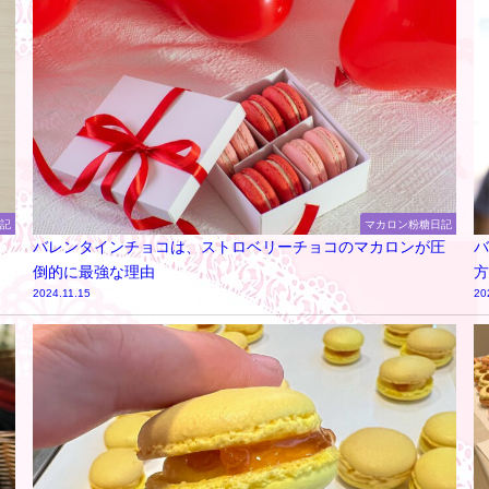
日記
マカロン粉糖日記
バレンタインチョコは、ストロベリーチョコのマカロンが圧
バ
倒的に最強な理由
方
2024.11.15
20