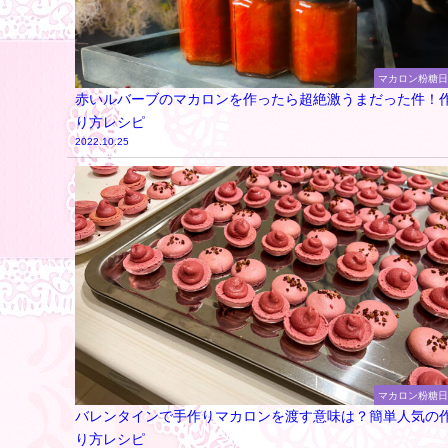
マカロン粉糖
赤いルバーブのマカロンを作ったら超絶激うまだった件！
り方レシピ
2022.10.25
マカロン粉糖
バレンタインで手作りマカロンを渡す意味は？簡単人気の
り方レシピ