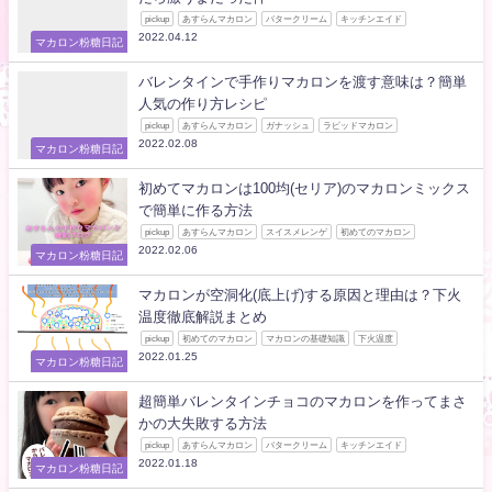
pickup
あすらんマカロン
バタークリーム
キッチンエイド
2022.04.12
マカロン粉糖日記
バレンタインで手作りマカロンを渡す意味は？簡単
人気の作り方レシピ
pickup
あすらんマカロン
ガナッシュ
ラピッドマカロン
2022.02.08
マカロン粉糖日記
初めてマカロンは100均(セリア)のマカロンミックス
で簡単に作る方法
pickup
あすらんマカロン
スイスメレンゲ
初めてのマカロン
2022.02.06
マカロン粉糖日記
マカロンが空洞化(底上げ)する原因と理由は？下火
温度徹底解説まとめ
pickup
初めてのマカロン
マカロンの基礎知識
下火温度
2022.01.25
マカロン粉糖日記
超簡単バレンタインチョコのマカロンを作ってまさ
かの大失敗する方法
pickup
あすらんマカロン
バタークリーム
キッチンエイド
2022.01.18
マカロン粉糖日記