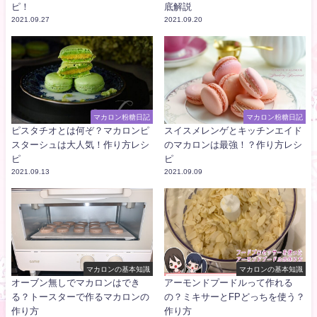
ピ！
底解説
2021.09.27
2021.09.20
マカロン粉糖日記
マカロン粉糖日記
ピスタチオとは何ぞ？マカロンピ
スイスメレンゲとキッチンエイド
スターシュは大人気！作り方レシ
のマカロンは最強！？作り方レシ
ピ
ピ
2021.09.13
2021.09.09
マカロンの基本知識
マカロンの基本知識
オーブン無しでマカロンはでき
アーモンドプードルって作れる
る？トースターで作るマカロンの
の？ミキサーとFPどっちを使う？
作り方
作り方