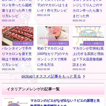
ロンを作ったら超絶
子)のマカロンはうま
ンジしてりんごのマ
激うまだった件！作
いぞ！作り方レシピ
カロン作ったら激う
2022.10.19
り方レシピ
まだった件
2022.10.25
2022.04.12
マカロン粉糖日記
マカロン粉糖日記
マカロン粉糖日記
バレンタインで手作
初めてマカロンは
マカロンが空洞化(底
りマカロンを渡す意
100均(セリア)のマカ
上げ)する原因と理由
味は？簡単人気の作
ロンミックスで簡単
は？下火温度徹底解
り方レシピ
に作る方法
説まとめ
2022.02.08
2022.02.06
2022.01.25
pickup ! オススメ記事をもっと見る
イタリアンメレンゲの記事一覧
マカロンのピエがなぜ出ない？ピエの原理と失