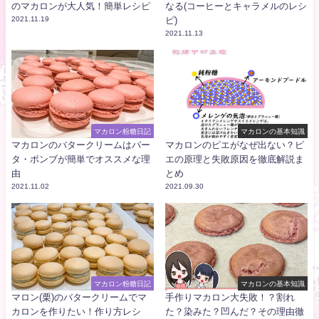
のマカロンが大人気！簡単レシピ
なる(コーヒーとキャラメルのレシ
2021.11.19
ピ)
2021.11.13
マカロン粉糖日記
マカロンの基本知識
マカロンのバタークリームはパー
マカロンのピエがなぜ出ない？ピ
タ・ボンブが簡単でオススメな理
エの原理と失敗原因を徹底解説ま
由
とめ
2021.11.02
2021.09.30
マカロン粉糖日記
マカロンの基本知識
マロン(栗)のバタークリームでマ
手作りマカロン大失敗！？割れ
カロンを作りたい！作り方レシ
た？染みた？凹んだ？その理由徹