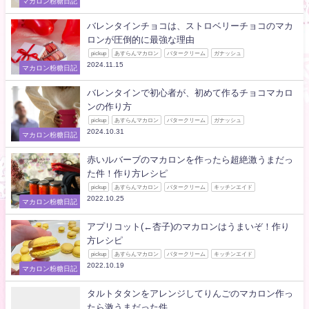
マカロン粉糖日記
バレンタインチョコは、ストロベリーチョコのマカ
ロンが圧倒的に最強な理由
pickup
あすらんマカロン
バタークリーム
ガナッシュ
2024.11.15
マカロン粉糖日記
バレンタインで初心者が、初めて作るチョコマカロ
ンの作り方
pickup
あすらんマカロン
バタークリーム
ガナッシュ
2024.10.31
マカロン粉糖日記
赤いルバーブのマカロンを作ったら超絶激うまだっ
た件！作り方レシピ
pickup
あすらんマカロン
バタークリーム
キッチンエイド
2022.10.25
マカロン粉糖日記
アプリコット(←杏子)のマカロンはうまいぞ！作り
方レシピ
pickup
あすらんマカロン
バタークリーム
キッチンエイド
2022.10.19
マカロン粉糖日記
タルトタタンをアレンジしてりんごのマカロン作っ
たら激うまだった件