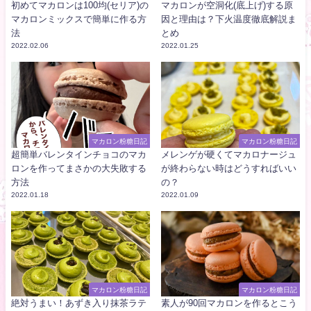
初めてマカロンは100均(セリア)の
マカロンが空洞化(底上げ)する原
マカロンミックスで簡単に作る方
因と理由は？下火温度徹底解説ま
法
とめ
2022.02.06
2022.01.25
マカロン粉糖日記
マカロン粉糖日記
超簡単バレンタインチョコのマカ
メレンゲが硬くてマカロナージュ
ロンを作ってまさかの大失敗する
が終わらない時はどうすればいい
方法
の？
2022.01.18
2022.01.09
マカロン粉糖日記
マカロン粉糖日記
絶対うまい！あずき入り抹茶ラテ
素人が90回マカロンを作るとこう