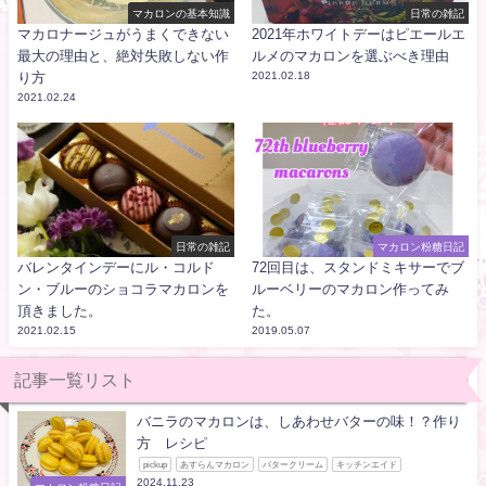
マカロンの基本知識
日常の雑記
マカロナージュがうまくできない
2021年ホワイトデーはピエールエ
最大の理由と、絶対失敗しない作
ルメのマカロンを選ぶべき理由
り方
2021.02.18
2021.02.24
日常の雑記
マカロン粉糖日記
バレンタインデーにル・コルド
72回目は、スタンドミキサーでブ
ン・ブルーのショコラマカロンを
ルーベリーのマカロン作ってみ
頂きました。
た。
2021.02.15
2019.05.07
記事一覧リスト
バニラのマカロンは、しあわせバターの味！？作り
方 レシピ
pickup
あすらんマカロン
バタークリーム
キッチンエイド
2024.11.23