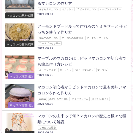
るマカロンの作り方
あすらんマカロン
ガナッシュ
ラピッドマカロン
オーブントースター
2021.09.01
マカロンの基本知識
アーモンドプードルって作れるの？ミキサーとFPど
っちを使う？作り方
初めてのマカロン
マカロンの基礎知識
アーモンドプードル
フードプロセッサー
マカロンの基本知識
2021.06.22
マーブルのマカロンはラピッドマカロンで初心者で
も簡単作り方レシピ
キッチンエイド
ガナッシュ
ラピッドマカロン
マーブル
2021.06.22
マカロン粉糖日記
マカロン初心者がラピッドマカロンで最も美味いマ
カロンを作る作り方
pickup
あすらんマカロン
バタークリーム
キッチンエイド
2021.06.08
マカロン粉糖日記
マカロンの由来って何？マカロンの歴史と様々な種
類について解説
マカロンの歴史
2021.06.01