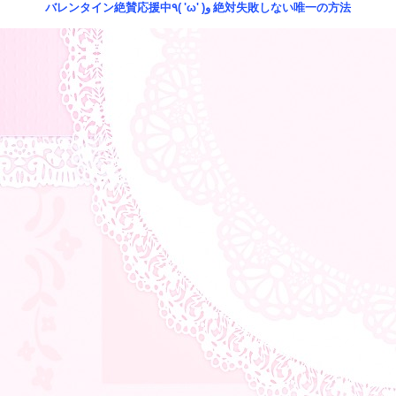
バレンタイン絶賛応援中٩( 'ω' )و 絶対失敗しない唯一の方法