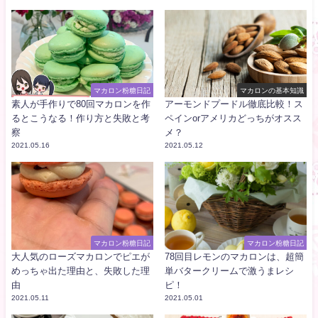
マカロン粉糖日記
マカロンの基本知識
素人が手作りで80回マカロンを作
アーモンドプードル徹底比較！ス
るとこうなる！作り方と失敗と考
ペインorアメリカどっちがオスス
察
メ？
2021.05.16
2021.05.12
マカロン粉糖日記
マカロン粉糖日記
大人気のローズマカロンでピエが
78回目レモンのマカロンは、超簡
めっちゃ出た理由と、失敗した理
単バタークリームで激うまレシ
由
ピ！
2021.05.11
2021.05.01