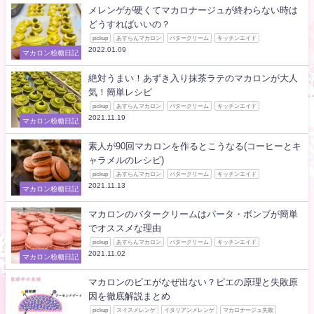
メレンゲが硬くてマカロナージュが終わらない時は
どうすればいいの？
pickup
あすらんマカロン
バタークリーム
キッチンエイド
2022.01.09
マカロン粉糖日記
絶対うまい！あずき入り抹茶ラテのマカロンが大人
気！簡単レシピ
pickup
あすらんマカロン
バタークリーム
キッチンエイド
2021.11.19
マカロン粉糖日記
素人が90回マカロンを作るとこうなる(コーヒーとキ
ャラメルのレシピ)
pickup
あすらんマカロン
バタークリーム
キッチンエイド
2021.11.13
マカロン粉糖日記
マカロンのバタークリームはパータ・ボンブが簡単
でオススメな理由
pickup
あすらんマカロン
バタークリーム
キッチンエイド
2021.11.02
マカロン粉糖日記
マカロンのピエがなぜ出ない？ピエの原理と失敗原
因を徹底解説まとめ
pickup
スイスメレンゲ
イタリアンメレンゲ
マカロナージュ失敗