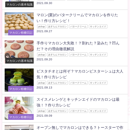
2021.09.30
マカロンの基本知識
マロン(栗)のバタークリームでマカロンを作りた
い！作り方レシピ！
pickup
あすらんマカロン
バタークリーム
キッチンエイド
2021.09.27
マカロン粉糖日記
手作りマカロン大失敗！？割れた？染みた？凹ん
だ？その理由徹底解説
pickup
あすらんマカロン
バタークリーム
キッチンエイド
2021.09.20
マカロンの基本知識
ピスタチオとは何ぞ？マカロンピスターシュは大人
気！作り方レシピ
pickup
あすらんマカロン
バタークリーム
キッチンエイド
2021.09.13
マカロン粉糖日記
スイスメレンゲとキッチンエイドのマカロンは最
強！？作り方レシピ
pickup
あすらんマカロン
バタークリーム
キッチンエイド
2021.09.09
マカロン粉糖日記
オーブン無しでマカロンはできる？トースターで作