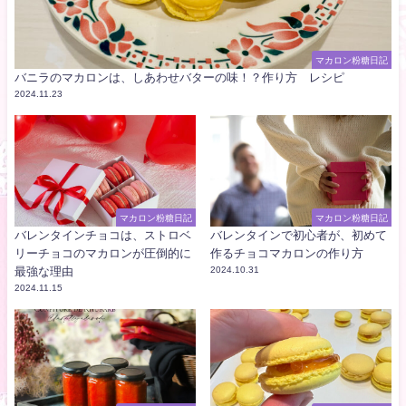
マカロン粉糖日記
バニラのマカロンは、しあわせバターの味！？作り方 レシピ
2024.11.23
マカロン粉糖日記
マカロン粉糖日記
バレンタインチョコは、ストロベ
バレンタインで初心者が、初めて
リーチョコのマカロンが圧倒的に
作るチョコマカロンの作り方
最強な理由
2024.10.31
2024.11.15