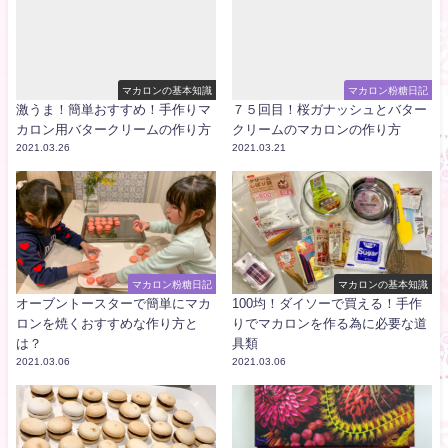
マカロンの基本知識
マカロン粉糖日記
激うま！簡単おすすめ！手作りマ
７５回目！桜ガナッシュとバター
カロン用バタークリームの作り方
クリームのマカロンの作り方
2021.03.26
2021.03.21
マカロン粉糖日記
マカロンの基本知識
オーブントースターで簡単にマカ
100均！ダイソーで買える！手作
ロンを焼くおすすめな作り方と
りでマカロンを作る為に必要な道
は？
具類
2021.03.06
2021.03.06