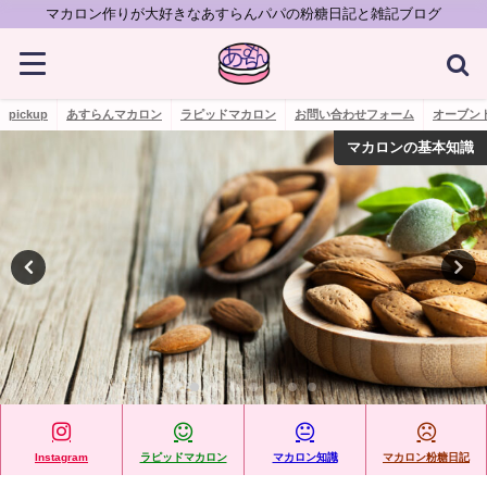
マカロン作りが大好きなあすらんパパの粉糖日記と雑記ブログ
pickup
あすらんマカロン
ラピッドマカロン
お問い合わせフォーム
オーブン
マカロン粉糖日記
Instagram
ラピッドマカロン
マカロン知識
マカロン粉糖日記