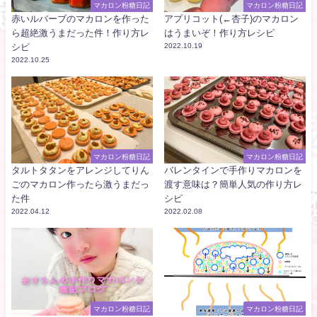
マカロン粉糖日記
マカロン粉糖日記
赤いルバーブのマカロンを作った
アプリコット(←杏子)のマカロン
ら超絶激うまだった件！作り方レ
はうまいぞ！作り方レシピ
シピ
2022.10.19
2022.10.25
マカロン粉糖日記
マカロン粉糖日記
タルトタタンをアレンジしてりん
バレンタインで手作りマカロンを
ごのマカロン作ったら激うまだっ
渡す意味は？簡単人気の作り方レ
た件
シピ
2022.04.12
2022.02.08
マカロン粉糖日記
マカロン粉糖日記