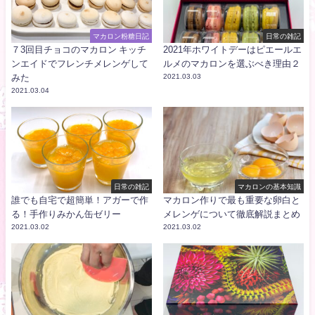
マカロン粉糖日記
日常の雑記
７3回目チョコのマカロン キッチ
2021年ホワイトデーはピエールエ
ンエイドでフレンチメレンゲして
ルメのマカロンを選ぶべき理由２
みた
2021.03.03
2021.03.04
日常の雑記
マカロンの基本知識
誰でも自宅で超簡単！アガーで作
マカロン作りで最も重要な卵白と
る！手作りみかん缶ゼリー
メレンゲについて徹底解説まとめ
2021.03.02
2021.03.02