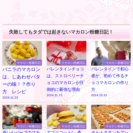
失敗してもタダでは起きないマカロン粉糖日記！
マカロン粉糖日記
マカロン粉糖日記
マカロン粉糖日記
バニラのマカロン
バレンタインチョコ
バレンタインで初心
は、ストロベリーチ
者が、初めて作るチ
は、しあわせバタ
ョコのマカロンが圧
ョコマカロンの作り
ーの味！？作り
倒的に最強な理由
方
方 レシピ
2024.11.15
2024.10.31
2024.11.23
マカロン粉糖日記
マカロン粉糖日記
マカロン粉糖日記
赤いルバーブのマカ
アプリコット(←杏
タルトタタンをアレ