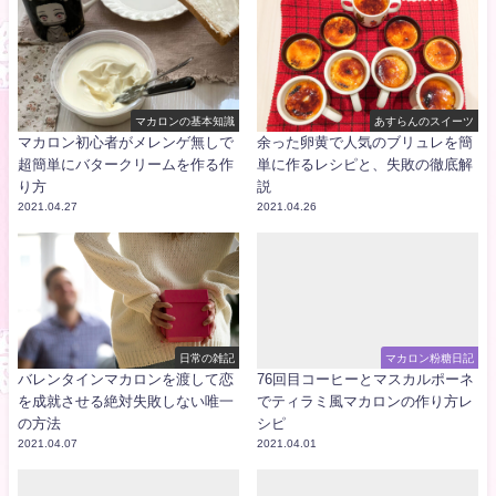
マカロンの基本知識
あすらんのスイーツ
マカロン初心者がメレンゲ無しで
余った卵黄で人気のブリュレを簡
超簡単にバタークリームを作る作
単に作るレシピと、失敗の徹底解
り方
説
2021.04.27
2021.04.26
日常の雑記
マカロン粉糖日記
バレンタインマカロンを渡して恋
76回目コーヒーとマスカルポーネ
を成就させる絶対失敗しない唯一
でティラミ風マカロンの作り方レ
の方法
シピ
2021.04.07
2021.04.01